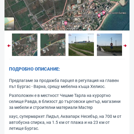
ПОДРОБНО ОПИСАНИЕ:
Предлагаме за продажба парцел в регулация на главен
път Бургас - Варна, срещу мебелна къща Хелиос.
Разположен е в местност Чешме Тарла на курортно
селище Равда, в близост до търговски център, магазини
за мебели и строителни материали Мастер
хаус, супермаркет Лидъл, Аквапарк Несебър, на 700 м от
автобусна спирка, на 1.5 км от плажа и на 23 км от
летище Бургас.