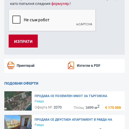
като попълня следния
формуляр.
!
Принтирай
Изтегли в PDF
ПОДОБНИ ОФЕРТИ
ПРОДАВА СЕ ПОЗЕМЛЕН ИМОТ ЗА ТЪРГОВСКА
ДЕЙНОСТ В РАВДА, ЛИЦЕ НА АСФАЛТОВ ПЪТ
Равда
2
Оферта №:
2070
Площ:
3499 м
€ 175 000
ПРОДАВА СЕ ДВУСТАЕН АПАРТАМЕНТ В РАВДА НА
ПЪРВА ЛИНИЯ МОРЕ - КОМПЛЕКС РИВИЕРА ФОРТ
Равда