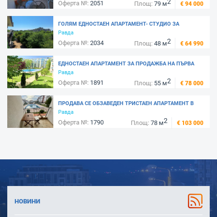
2
Оферта №:
2051
Площ:
79 м
€ 94 000
ГОЛЯМ ЕДНОСТАЕН АПАРТАМЕНТ- СТУДИО ЗА
ПРОДАЖБА В РАВДА, 300 М. ОТ ЮЖНИЯ ПЛАЖ
Равда
2
Оферта №:
2034
Площ:
48 м
€ 64 990
ЕДНОСТАЕН АПАРТАМЕНТ ЗА ПРОДАЖБА НА ПЪРВА
ЛИНИЯ В РАВДА- КОМПЛЕКС "ОАЗИС"
Равда
2
Оферта №:
1891
Площ:
55 м
€ 78 000
ПРОДАВА СЕ ОБЗАВЕДЕН ТРИСТАЕН АПАРТАМЕНТ В
РАВДА – КОМПЛЕКС "АПОЛОН 6"
Равда
2
Оферта №:
1790
Площ:
78 м
€ 103 000
НОВИНИ