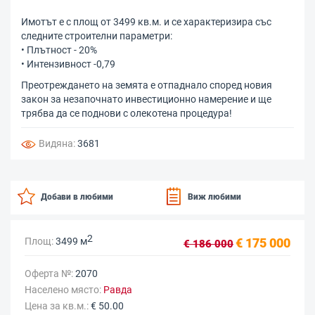
Имотът е с площ от 3499 кв.м. и се характеризира със
следните строителни параметри:
• Плътност - 20%
• Интензивност -0,79
Преотреждането на земята е отпаднало според новия
закон за незапочнато инвестиционно намерение и ще
трябва да се поднови с олекотена процедура!
Видяна:
3681
Добави в любими
Виж любими
2
Площ:
3499 м
€ 175 000
€ 186 000
Оферта №:
2070
Населено място:
Равда
Цена за кв.м.:
€ 50.00