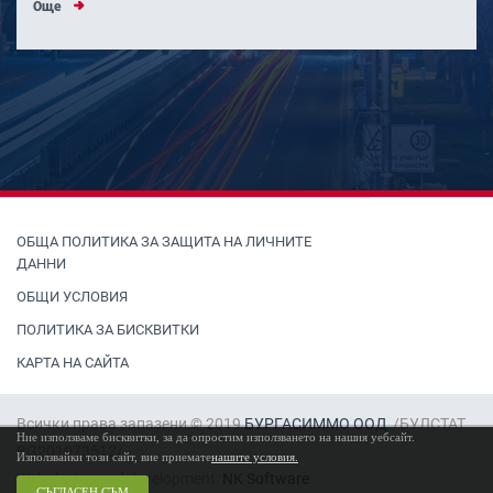
Още
ОБЩА ПОЛИТИКА ЗА ЗАЩИТА НА ЛИЧНИТЕ
ДАННИ
ОБЩИ УСЛОВИЯ
ПОЛИТИКА ЗА БИСКВИТКИ
КАРТА НА САЙТА
Всички права запазени © 2019
БУРГАСИММО ООД
/БУЛСТАТ
Ние използваме бисквитки, за да опростим използването на нашия уебсайт.
BG201073512/
Използвайки този сайт, вие приемате
нашите условия.
Web design and development:
NK Software
СЪГЛАСЕН СЪМ