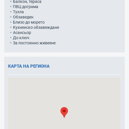
Балкон, тераса
ПВЦ дограма
Тухла
Обзаведен
Близо до морето
Кухненско обзавеждане
Асансьор
До ключ
За постоянно живеене
КАРТА НА РЕГИОНА