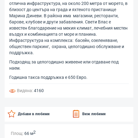
отлична инфраструктура, на около 200 метра от морето, в
близост до центъра на града и яхтеното пристанище
Марина Диневи. В района има магазини, ресторанти,
барове, клубове и други забавления. Свети Влас е
известен благодарение на мекия климат, лечебния местен
въздух и комбинацията от море и планина.
Инфраструктура на комплекса: басейн, озеленяване,
обществен паркинг, охрана, целогодишно обслужване и
поддръжка.
Подходящ за целогодишно живеене или отдаване под
наем.
Годишна такса поддръжка е 650 Евро.
Видяна:
4160
Добави в любими
Виж любими
2
Площ:
66 м