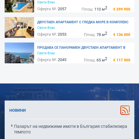
СВЕТИ ВЛАС, 100 М. ОТ МОРЕТО - КОМПЛЕКС "АРТУР"
Свети Влас
2
Оферта №:
2057
Площ:
110 м
€ 299 900
ДВУСТАЕН АПАРТАМЕНТ С ГЛЕДКА МОРЕ В КОМПЛЕКС
НА ПЪРВА ЛИНИЯ, МАРИНА ДИНЕВИ - СВЕТИ ВЛАС
Свети Влас
2
Оферта №:
2053
Площ:
78 м
€ 136 000
ПРОДАВА СЕ ПАНОРАМЕН ДВУСТАЕН АПАРТАМЕНТ В
СВЕТИ ВЛАС, КОМПЛЕКС "DOLCE VITA 2" - 50 МЕТРА ОТ
Свети Влас
2
МОРЕТО
Оферта №:
2045
Площ:
65 м
€ 117 900
НОВИНИ
Пазарът на недвижими имоти в България стабилизира
темпото