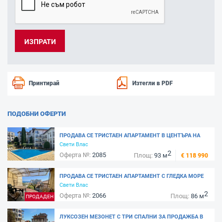
Принтирай
Изтегли в PDF
ПОДОБНИ ОФЕРТИ
ПРОДАВА СЕ ТРИСТАЕН АПАРТАМЕНТ В ЦЕНТЪРА НА
СВЕТИ ВЛАС, 250 М. ОТ МАРИНА ДИНЕВИ - КОМПЛЕКС
Свети Влас
2
”КОМПАС”
Оферта №:
2085
Площ:
93 м
€ 118 990
ПРОДАВА СЕ ТРИСТАЕН АПАРТАМЕНТ С ГЛЕДКА МОРЕ
В СВЕТИ ВЛАС, КОМПЛЕКС РАЛИЦА - ВТОРА ЛИНИЯ
Свети Влас
2
МОРЕ
Оферта №:
2066
Площ:
86 м
ПРОДАДЕН
ЛУКСОЗЕН МЕЗОНЕТ С ТРИ СПАЛНИ ЗА ПРОДАЖБА В