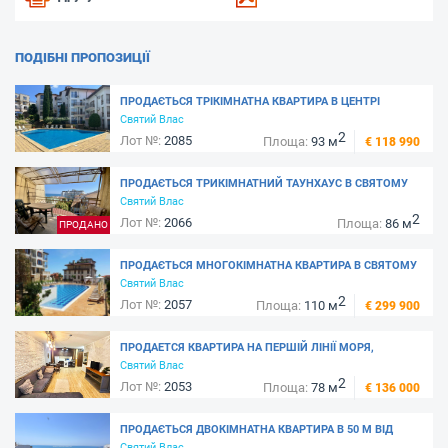
ПОДІБНІ ПРОПОЗИЦІЇ
ПРОДАЄТЬСЯ ТРIКІМНАТНА КВАРТИРА В ЦЕНТРІ
СВЕТОГО ВЛАСА, 250 М. ВІД МАРИНИ ДІНЕВІ -
Святий Влас
2
КОМПЛЕКС "КОМПАС"
Лот №:
2085
Площа:
93 м
€ 118 990
ПРОДАЄТЬСЯ ТРИКІМНАТНИЙ ТАУНХАУС В СВЯТОМУ
ВЛАСІ В КОМПЛЕКСІ "РАЛИЦА" - БІЛЯ МОРЯ
Святий Влас
2
Лот №:
2066
Площа:
86 м
ПРОДАНО
ПРОДАЄТЬСЯ МНОГОКІМНАТНА КВАРТИРА В СВЯТОМУ
ВЛАСІ, В 100 МЕТРАХ ВІД МОРЯ - КОМПЛЕКС АРТУР
Святий Влас
2
Лот №:
2057
Площа:
110 м
€ 299 900
ПРОДАЕТСЯ КВАРТИРА НА ПЕРШІЙ ЛІНІЇ МОРЯ,
СВЯТОЙ ВЛАС - МАРИНА ДИНЕВИ
Святий Влас
2
Лот №:
2053
Площа:
78 м
€ 136 000
ПРОДАЄТЬСЯ ДВОКІМНАТНА КВАРТИРА В 50 М ВІД
МОРЯ, КОМПЛЕКС "DOLCE VITA 2"- СВЯТИЙ ВЛАС
Святий Влас