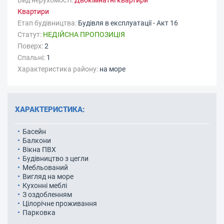
Вид нерухомості:
Двокімнатні квартири
Квартири
Етап будівництва:
Будівля в експлуатації - Акт 16
Статут:
НЕДІЙСНА ПРОПОЗИЦІЯ
Поверх:
2
Спальні:
1
Характеристика району:
на море
ХАРАКТЕРИСТИКА:
Басейн
Балкони
Вікна ПВХ
Будівництво з цегли
Мебльований
Вигляд на море
Кухонні меблі
З оздобленням
Цілорічне проживання
Парковка