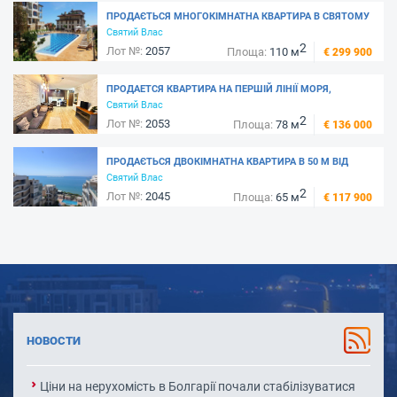
ПРОДАЄТЬСЯ МНОГОКІМНАТНА КВАРТИРА В СВЯТОМУ
ВЛАСІ, В 100 МЕТРАХ ВІД МОРЯ - КОМПЛЕКС АРТУР
Святий Влас
2
Лот №:
2057
Площа:
110 м
€ 299 900
ПРОДАЕТСЯ КВАРТИРА НА ПЕРШІЙ ЛІНІЇ МОРЯ,
СВЯТОЙ ВЛАС - МАРИНА ДИНЕВИ
Святий Влас
2
Лот №:
2053
Площа:
78 м
€ 136 000
ПРОДАЄТЬСЯ ДВОКІМНАТНА КВАРТИРА В 50 М ВІД
МОРЯ, КОМПЛЕКС "DOLCE VITA 2"- СВЯТИЙ ВЛАС
Святий Влас
2
Лот №:
2045
Площа:
65 м
€ 117 900
НОВОСТИ
Ціни на нерухомість в Болгарії почали стабілізуватися