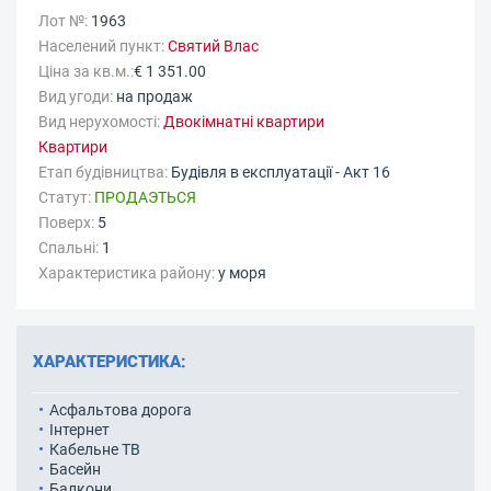
Лот №:
1963
Населений пункт:
Святий Влас
Ціна за кв.м.:
€ 1 351.00
Вид угоди:
на продаж
Вид нерухомості:
Двокімнатні квартири
Квартири
Етап будівництва:
Будівля в експлуатації - Акт 16
Статут:
ПРОДАЭТЬСЯ
Поверх:
5
Спальні:
1
Характеристика району:
у моря
ХАРАКТЕРИСТИКА:
Асфальтова дорога
Інтернет
Кабельне ТВ
Басейн
Балкони