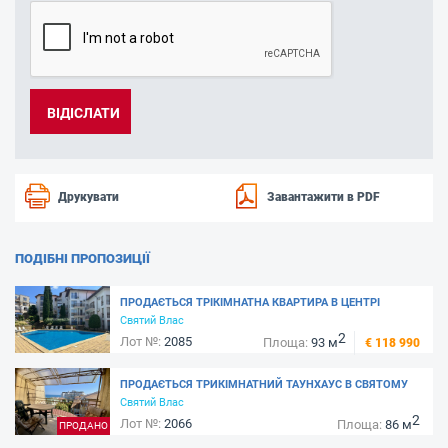
Друкувати
Завантажити в PDF
ПОДІБНІ ПРОПОЗИЦІЇ
ПРОДАЄТЬСЯ ТРIКІМНАТНА КВАРТИРА В ЦЕНТРІ
СВЕТОГО ВЛАСА, 250 М. ВІД МАРИНИ ДІНЕВІ -
Святий Влас
2
КОМПЛЕКС "КОМПАС"
Лот №:
2085
Площа:
93 м
€ 118 990
ПРОДАЄТЬСЯ ТРИКІМНАТНИЙ ТАУНХАУС В СВЯТОМУ
ВЛАСІ В КОМПЛЕКСІ "РАЛИЦА" - БІЛЯ МОРЯ
Святий Влас
2
Лот №:
2066
Площа:
86 м
ПРОДАНО